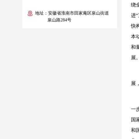
绕
地址：安徽省淮南市田家庵区泉山街道
进
泉山路284号
快
本
和
展
展
一
国
和