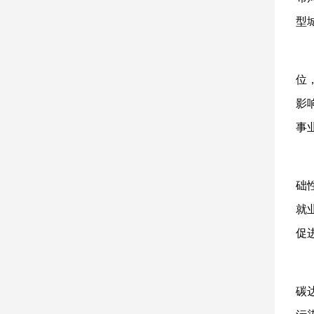
型
位
影
事
础
就
促
碳