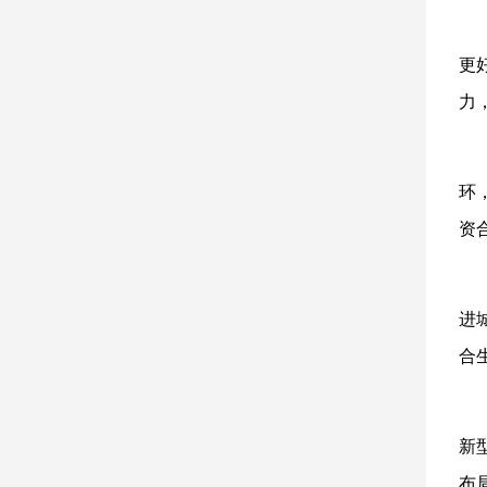
更
力
环
资
进
合
新
布