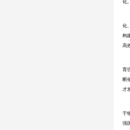
化
化
构
高
育
断
才
于
强