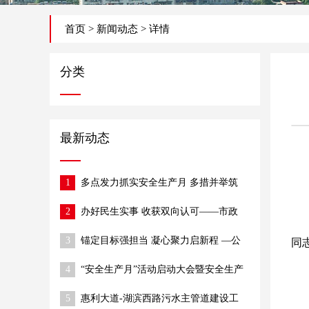
首页
>
新闻动态
> 详情
分类
最新动态
1
多点发力抓实安全生产月 多措并举筑
牢施工安全防线
2
办好民生实事 收获双向认可——市政
公司半阁店街改造项目获村委、社区赠
3
锚定目标强担当 凝心聚力启新程 —公
锦旗
同
司召开2026年经营目标部署动员大会
4
“安全生产月”活动启动大会暨安全生产
工作推进会圆满召开
5
惠利大道-湖滨西路污水主管道建设工