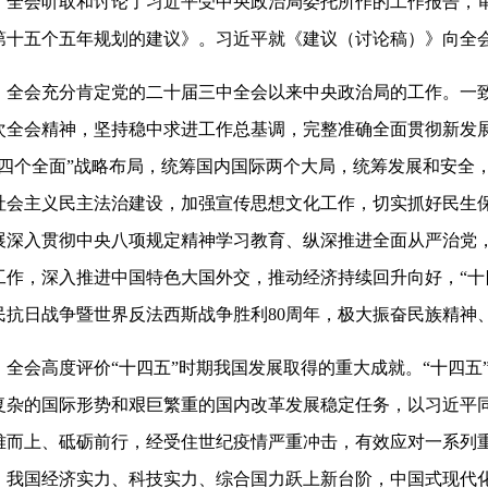
全会听取和讨论了习近平受中央政治局委托所作的工作报告，
第十五个五年规划的建议》。习近平就《建议（讨论稿）》向全
全会充分肯定党的二十届三中全会以来中央政治局的工作。一
次全会精神，坚持稳中求进工作总基调，完整准确全面贯彻新发展
“四个全面”战略布局，统筹国内国际两个大局，统筹发展和安全
社会主义民主法治建设，加强宣传思想文化工作，切实抓好民生
展深入贯彻中央八项规定精神学习教育、纵深推进全面从严治党
工作，深入推进中国特色大国外交，推动经济持续回升向好，“十
民抗日战争暨世界反法西斯战争胜利80周年，极大振奋民族精神
全会高度评价“十四五”时期我国发展取得的重大成就。“十四
复杂的国际形势和艰巨繁重的国内改革发展稳定任务，以习近平
难而上、砥砺前行，经受住世纪疫情严重冲击，有效应对一系列
。我国经济实力、科技实力、综合国力跃上新台阶，中国式现代