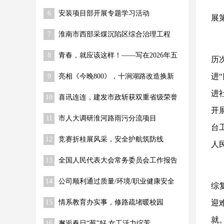
程 关键节点顺利推进
6
安装项目部开展专题学习活动
展
7
淮南市西部采煤沉陷区综合治理工程
（一期） 荣获“舜耕杯”奖
8
青春，就应该这样！——写在2026年五
历
四青年节到来之际
进
9
亮相《今晚800》，十涧湖路改造换新
进
10
喜讯连连，建发市政斩获双重省级荣誉
开
11
市人大调研淮河路雨污分流项目
台
12
竞赛折桂展风采，安全护航筑防线
人
13
全国人民代表大会常务委员会工作报告
14
公司顺利通过质量/环境/职业健康安全
综
体系监督审核
15
情系教育办实事，修路疏堵暖校园
迎
就
16
邂逅春日“莓”好 女工活力绽芳