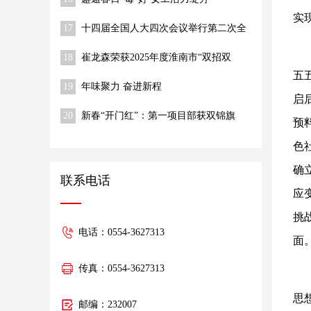
实
17
十四届全国人大四次会议举行第二次全
体会议 习近平等出席
18
崔龙森荣获2025年度淮南市“双招双
引”推动高质量发展先进个人称号
五
19
年味聚力 奋进新程
启
20
新春“开门红”：第一项目部获双锦旗
预
色
确
联系电话
应
挑
电话：0554-3627313
面
传真：0554-3627313
思
邮编：232007