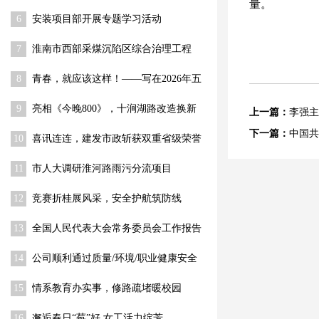
量。
程 关键节点顺利推进
6
安装项目部开展专题学习活动
7
淮南市西部采煤沉陷区综合治理工程
（一期） 荣获“舜耕杯”奖
8
青春，就应该这样！——写在2026年五
四青年节到来之际
9
亮相《今晚800》，十涧湖路改造换新
上一篇：
李强主
下一篇：
中国共
10
喜讯连连，建发市政斩获双重省级荣誉
11
市人大调研淮河路雨污分流项目
12
竞赛折桂展风采，安全护航筑防线
13
全国人民代表大会常务委员会工作报告
14
公司顺利通过质量/环境/职业健康安全
体系监督审核
15
情系教育办实事，修路疏堵暖校园
16
邂逅春日“莓”好 女工活力绽芳