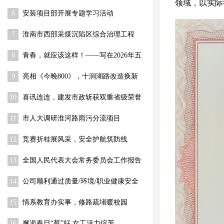
领域，以实际
程 关键节点顺利推进
6
安装项目部开展专题学习活动
7
淮南市西部采煤沉陷区综合治理工程
（一期） 荣获“舜耕杯”奖
8
青春，就应该这样！——写在2026年五
四青年节到来之际
9
亮相《今晚800》，十涧湖路改造换新
10
喜讯连连，建发市政斩获双重省级荣誉
11
市人大调研淮河路雨污分流项目
12
竞赛折桂展风采，安全护航筑防线
13
全国人民代表大会常务委员会工作报告
14
公司顺利通过质量/环境/职业健康安全
体系监督审核
15
情系教育办实事，修路疏堵暖校园
16
邂逅春日“莓”好 女工活力绽芳