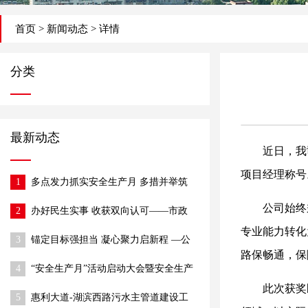
首页
>
新闻动态
> 详情
分类
最新动态
近日，我
项目经理称号
1
多点发力抓实安全生产月 多措并举筑
牢施工安全防线
公司始终
2
办好民生实事 收获双向认可——市政
公司半阁店街改造项目获村委、社区赠
专业能力转化
3
锚定目标强担当 凝心聚力启新程 —公
锦旗
路保畅通，保
司召开2026年经营目标部署动员大会
4
“安全生产月”活动启动大会暨安全生产
工作推进会圆满召开
此次获奖
5
惠利大道-湖滨西路污水主管道建设工