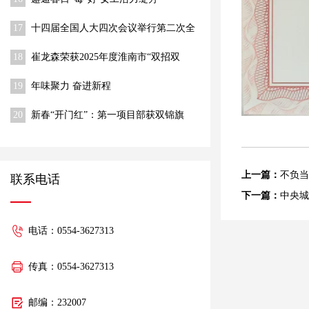
17
十四届全国人大四次会议举行第二次全
体会议 习近平等出席
18
崔龙森荣获2025年度淮南市“双招双
引”推动高质量发展先进个人称号
19
年味聚力 奋进新程
20
新春“开门红”：第一项目部获双锦旗
上一篇：
不负当
联系电话
下一篇：
中央城
电话：0554-3627313
传真：0554-3627313
邮编：232007