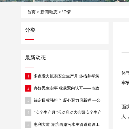
首页
>
新闻动态
> 详情
分类
最新动态
体
1
多点发力抓实安全生产月 多措并举筑
牢施工安全防线
牢
2
办好民生实事 收获双向认可——市政
公司半阁店街改造项目获村委、社区赠
3
锚定目标强担当 凝心聚力启新程 —公
锦旗
面
司召开2026年经营目标部署动员大会
4
“安全生产月”活动启动大会暨安全生产
人
工作推进会圆满召开
5
惠利大道-湖滨西路污水主管道建设工