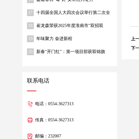
17
十四届全国人大四次会议举行第二次全
体会议 习近平等出席
18
崔龙森荣获2025年度淮南市“双招双
引”推动高质量发展先进个人称号
19
年味聚力 奋进新程
上
下
20
新春“开门红”：第一项目部获双锦旗
联系电话
电话：0554-3627313
传真：0554-3627313
邮编：232007