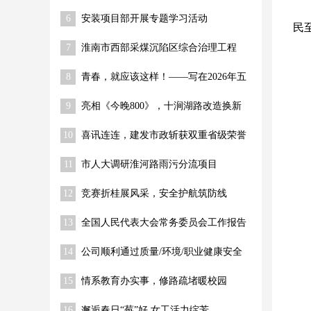
程 关键节点顺利推进
6
安装项目部开展专题学习活动
民
7
淮南市西部采煤沉陷区综合治理工程
（一期） 荣获“舜耕杯”奖
8
青春，就应该这样！——写在2026年五
四青年节到来之际
9
亮相《今晚800》，十涧湖路改造换新
10
喜讯连连，建发市政斩获双重省级荣誉
11
市人大调研淮河路雨污分流项目
12
竞赛折桂展风采，安全护航筑防线
13
全国人民代表大会常务委员会工作报告
14
公司顺利通过质量/环境/职业健康安全
体系监督审核
15
情系教育办实事，修路疏堵暖校园
16
邂逅春日“莓”好 女工活力绽芳