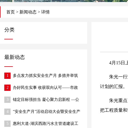
首页
>
新闻动态
> 详情
分类
最新动态
4月15
1
多点发力抓实安全生产月 多措并举筑
朱光一行
牢施工安全防线
计划的汇报。
2
办好民生实事 收获双向认可——市政
公司半阁店街改造项目获村委、社区赠
3
锚定目标强担当 凝心聚力启新程 —公
锦旗
朱光重点
司召开2026年经营目标部署动员大会
把工程质量和
4
“安全生产月”活动启动大会暨安全生产
工作推进会圆满召开
5
惠利大道-湖滨西路污水主管道建设工