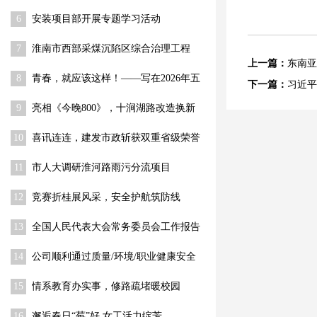
程 关键节点顺利推进
6
安装项目部开展专题学习活动
7
淮南市西部采煤沉陷区综合治理工程
上一篇：
东南亚
（一期） 荣获“舜耕杯”奖
8
青春，就应该这样！——写在2026年五
下一篇：
习近平
四青年节到来之际
9
亮相《今晚800》，十涧湖路改造换新
10
喜讯连连，建发市政斩获双重省级荣誉
11
市人大调研淮河路雨污分流项目
12
竞赛折桂展风采，安全护航筑防线
13
全国人民代表大会常务委员会工作报告
14
公司顺利通过质量/环境/职业健康安全
体系监督审核
15
情系教育办实事，修路疏堵暖校园
16
邂逅春日“莓”好 女工活力绽芳