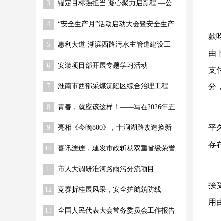
3
锚定目标强担当 凝心聚力启新程 —公
锦旗
司召开2026年经营目标部署动员大会
4
“安全生产月”活动启动大会暨安全生产
工作推进会圆满召开
款
5
惠利大道-湖滨西路污水主管道建设工
由
程 关键节点顺利推进
6
安装项目部开展专题学习活动
支
7
淮南市西部采煤沉陷区综合治理工程
分
（一期） 荣获“舜耕杯”奖
8
青春，就应该这样！——写在2026年五
四青年节到来之际
平
9
亮相《今晚800》，十涧湖路改造换新
存
10
喜讯连连，建发市政斩获双重省级荣誉
11
市人大调研淮河路雨污分流项目
接
12
竞赛折桂展风采，安全护航筑防线
用
13
全国人民代表大会常务委员会工作报告