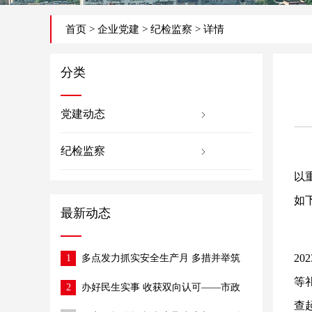
首页
>
企业党建
>
纪检监察
> 详情
分类
党建动态
纪检监察
以
如
最新动态
2
1
多点发力抓实安全生产月 多措并举筑
牢施工安全防线
等
2
办好民生实事 收获双向认可——市政
公司半阁店街改造项目获村委、社区赠
查