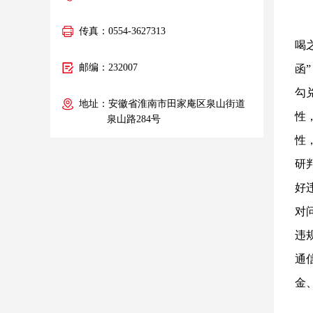
传真：0554-3627313
喝
邮编：232007
函
勾
地址：安徽省淮南市田家庵区泉山街道
性
泉山路284号
性
研
好
对
违
通
金