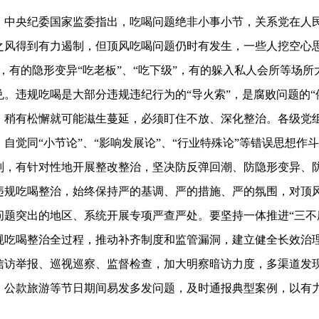
中央纪委国家监委指出，吃喝问题绝非小事小节，关系党在人
之风得到有力遏制，但顶风吃喝问题仍时有发生，一些人挖空心思躲
”，有的隐形变异“吃老板”、“吃下级”，有的躲入私人会所等场
兑。违规吃喝是大部分违规违纪行为的“导火索”，是腐败问题的
，稍有松懈就可能滋生蔓延，必须盯住不放、深化整治。各级党
，自觉同“小节论”、“影响发展论”、“行业特殊论”等错误思想
判，有针对性地开展整改整治，坚决防反弹回潮、防隐形变异、
违规吃喝整治，始终保持严的基调、严的措施、严的氛围，对顶
问题突出的地区、系统开展专项严查严处。要坚持一体推进“三不
规吃喝整治全过程，推动补齐制度和监管漏洞，建立健全长效治理
信访举报、巡视巡察、监督检查，加大明察暗访力度，多渠道发
、公款旅游等节日期间易发多发问题，及时通报典型案例，以有