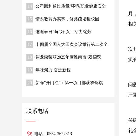
14
公司顺利通过质量/环境/职业健康安全
体系监督审核
月
15
情系教育办实事，修路疏堵暖校园
相
16
邂逅春日“莓”好 女工活力绽芳
17
十四届全国人大四次会议举行第二次全
次
体会议 习近平等出席
18
崔龙森荣获2025年度淮南市“双招双
负
引”推动高质量发展先进个人称号
19
年味聚力 奋进新程
20
新春“开门红”：第一项目部获双锦旗
问
严
联系电话
吴
礼
电话：0554-3627313