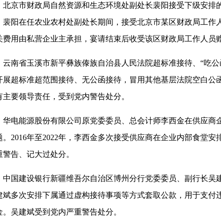
北京市财政局自然资源和生态环境处副处长裴阳接受下级安排的可
，裴阳在任农业农村处副处长期间，接受北京市某区财政局工作
关费用由私营企业主承担，宴请结束后收受该区财政局工作人员
云南省玉溪市新平彝族傣族自治县人民法院超标准接待、“吃公函”
开展超标准超范围接待、无公函接待，冒用其他基层法院空白公
有主要领导责任，受到党内警告处分。
华电能源股份有限公司原党委委员、总会计师李西金在供应商
题。2016年至2022年，李西金多次接受供应商在企业内部食
重警告、记大过处分。
中国建设银行新疆维吾尔自治区博州分行党委委员、副行长吴建斌
建斌多次安排下属通过虚构接待事项等方式套取公款，用于支付
金。吴建斌受到党内严重警告处分。