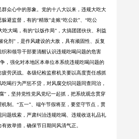
民群众心中的形象。党的十八大以来，违规大吃大
避监督，有的“精致”走账“吃公款”、“吃公
所大吃大喝，有的“以饭作局”，大搞团团伙伙、利益
“催化剂”，是作风建设的大敌，具有顽固性、反复
组织和领导干部要清醒认识违规吃喝问题的危害
作斗争，强化对本地区本单位本系统违规吃喝问题的
防疲劳厌战。各级纪检监察机关要以高度责任感抓
风吃喝行为严惩不贷，对风腐交织问题同查同治，
腐”，坚持党性党风党纪一起抓，把系统观念贯穿
机制。“五一”、端午节假将至，要坚守节点，贯
现问题线索，严肃纠治违规吃喝、违规收送礼品礼
力有效举措，确保节日期间风清气正。