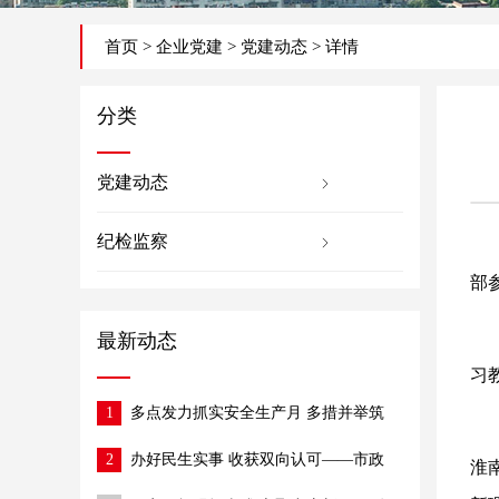
首页
>
企业党建
>
党建动态
> 详情
分类
党建动态
纪检监察
部
最新动态
习
1
多点发力抓实安全生产月 多措并举筑
牢施工安全防线
2
办好民生实事 收获双向认可——市政
淮
公司半阁店街改造项目获村委、社区赠