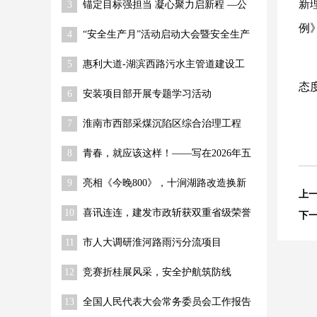
新
3
锚定目标强担当 凝心聚力启新程 —公
锦旗
司召开2026年经营目标部署动员大会
例
4
“安全生产月”活动启动大会暨安全生产
工作推进会圆满召开
5
惠利大道-湖滨西路污水主管道建设工
程 关键节点顺利推进
态
6
安装项目部开展专题学习活动
7
淮南市西部采煤沉陷区综合治理工程
（一期） 荣获“舜耕杯”奖
8
青春，就应该这样！——写在2026年五
四青年节到来之际
9
亮相《今晚800》，十涧湖路改造换新
上
10
喜讯连连，建发市政斩获双重省级荣誉
下
11
市人大调研淮河路雨污分流项目
12
竞赛折桂展风采，安全护航筑防线
13
全国人民代表大会常务委员会工作报告