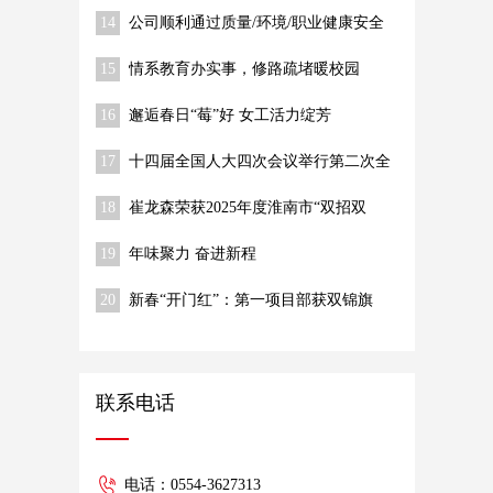
14
公司顺利通过质量/环境/职业健康安全
体系监督审核
15
情系教育办实事，修路疏堵暖校园
16
邂逅春日“莓”好 女工活力绽芳
17
十四届全国人大四次会议举行第二次全
体会议 习近平等出席
18
崔龙森荣获2025年度淮南市“双招双
引”推动高质量发展先进个人称号
19
年味聚力 奋进新程
20
新春“开门红”：第一项目部获双锦旗
联系电话
电话：0554-3627313