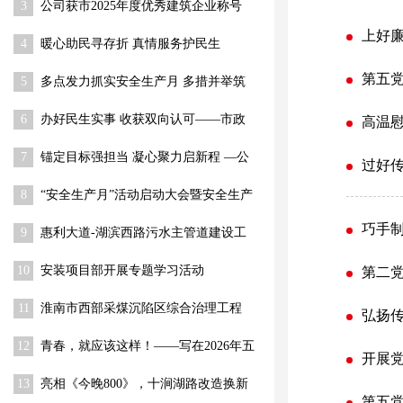
3
公司获市2025年度优秀建筑企业称号
上好廉
4
暖心助民寻存折 真情服务护民生
第五
5
多点发力抓实安全生产月 多措并举筑
牢施工安全防线
6
办好民生实事 收获双向认可——市政
高温慰
公司半阁店街改造项目获村委、社区赠
7
锚定目标强担当 凝心聚力启新程 —公
锦旗
过好传
司召开2026年经营目标部署动员大会
8
“安全生产月”活动启动大会暨安全生产
工作推进会圆满召开
巧手制
9
惠利大道-湖滨西路污水主管道建设工
程 关键节点顺利推进
10
安装项目部开展专题学习活动
第二党
11
淮南市西部采煤沉陷区综合治理工程
弘扬传
（一期） 荣获“舜耕杯”奖
12
青春，就应该这样！——写在2026年五
开展党
四青年节到来之际
13
亮相《今晚800》，十涧湖路改造换新
第五