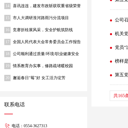
14
喜讯连连，建发市政斩获双重省级荣誉
15
市人大调研淮河路雨污分流项目
公司
16
竞赛折桂展风采，安全护航筑防线
机关
17
全国人民代表大会常务委员会工作报告
党员“
18
公司顺利通过质量/环境/职业健康安全
体系监督审核
榜样
19
情系教育办实事，修路疏堵暖校园
第五
20
邂逅春日“莓”好 女工活力绽芳
共165
联系电话
电话：0554-3627313