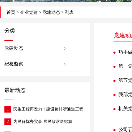
首页
>
企业党建
>
党建动态
> 列表
分类
党建动
党建动态
巧手
纪检监察
第一党
第五党
最新动态
我部党
机关
1
民生工程再发力！建设路排涝通道工程
正式动工
2
为民解忧办实事 居民致谢送锦旗
公司